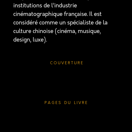
institutions de l’industrie
cinématographique française. Il est
considéré comme un spécialiste de la
culture chinoise (cinéma, musique,
design, luxe).
C O U V E R T U R E
P A G E S D U L I V R E