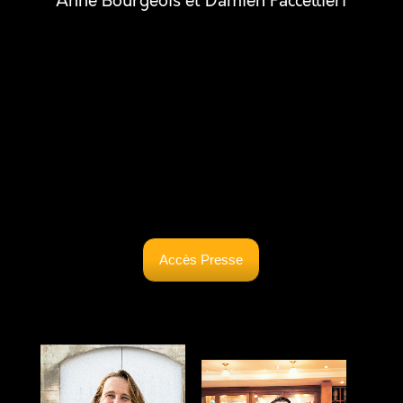
Anne Bourgeois et Damien Paccellieri
Accès Presse