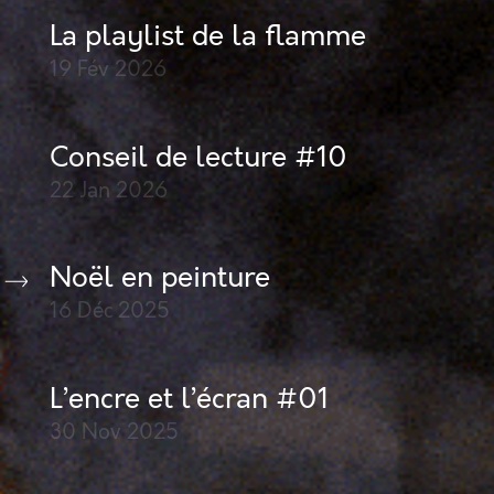
La playlist de la flamme
19 Fév
2026
Conseil de lecture #10
22 Jan
2026
Noël en peinture
16 Déc
2025
L’encre et l’écran #01
30 Nov
2025