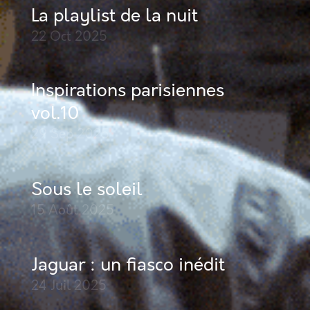
La playlist de la nuit
22 Oct
2025
Inspirations parisiennes
vol.10
29 Sep
2025
Sous le soleil
15 Août
2025
Jaguar : un fiasco inédit
24 Juil
2025