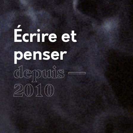
Écrire et
penser
depuis —
2010