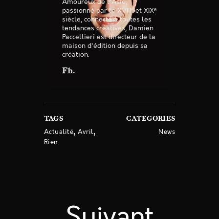
Amoureux de l'Asie,
passionné par le XVIIIᵉ et XIXᵉ
siècle, connecté à toutes les
tendances créatives, Damien
Paccellieri est directeur de la
maison d'édition depuis sa
création.
Fb
TAGS
CATEGORIES
,
,
Actualité
Avril
News
Rien
Suivant