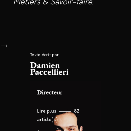
Métiers & Savoir-faire.
Texte écrit par
Damien
Paccellieri
Directeur
Lire plus
82
article(s)