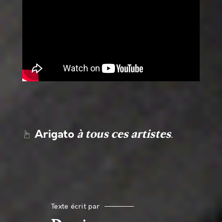
Arigato
.
à tous ces artistes
☞
Texte écrit par