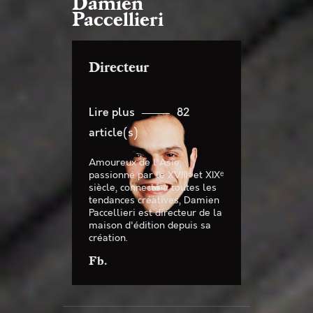
Damien
Paccellieri
Directeur
Lire plus
82
article(s)
Amoureux de l'Asie,
passionné par le XVIIIᵉ et XIXᵉ
siècle, connecté à toutes les
tendances créatives, Damien
Paccellieri est directeur de la
maison d'édition depuis sa
création.
Fb