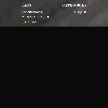
TAGS
CATEGORIES
,
Confinement
Playlist
,
Musique
Playlist
,
Trip Hop
Suivant