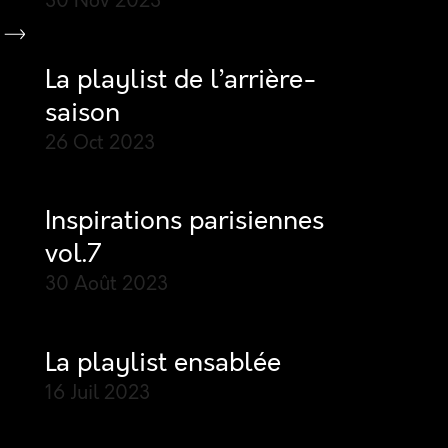
30 Nov
2023
La playlist de l’arrière-
saison
26 Oct
2023
Inspirations parisiennes
vol.7
30 Août
2023
La playlist ensablée
16 Juil
2023