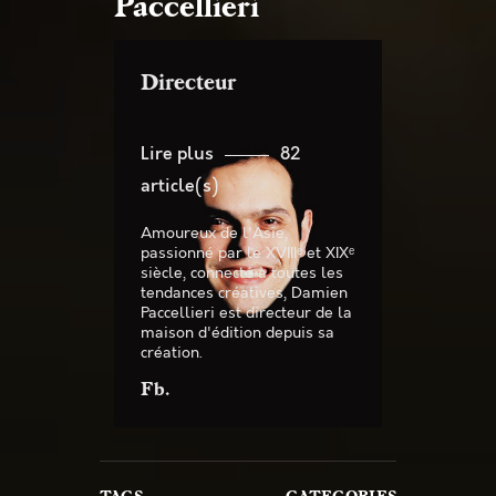
Paccellieri
Directeur
Lire plus
82
article(s)
Amoureux de l'Asie,
passionné par le XVIIIᵉ et XIXᵉ
siècle, connecté à toutes les
tendances créatives, Damien
Paccellieri est directeur de la
maison d'édition depuis sa
création.
Fb