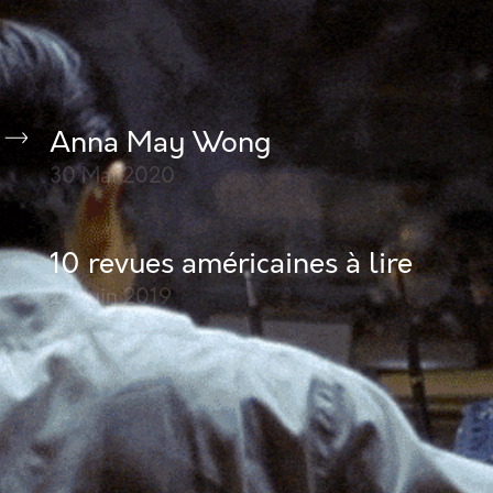
Anna May Wong
30 Mai
2020
10 revues américaines à lire
24 Juin
2019