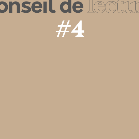
onseil de
lectu
#4